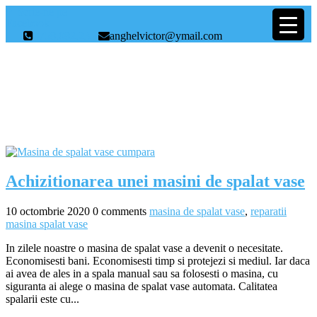
Scrie-ne pe
Facebook
0758.082.235
anghelvictor@ymail.com
Autor:
tamplarie_admin_pvc
Achizitionarea unei masini de spalat vase
10 octombrie 2020
0 comments
masina de spalat vase
,
reparatii
masina spalat vase
In zilele noastre o masina de spalat vase a devenit o necesitate.
Economisesti bani. Economisesti timp si protejezi si mediul. Iar daca
ai avea de ales in a spala manual sau sa folosesti o masina, cu
siguranta ai alege o masina de spalat vase automata. Calitatea
spalarii este cu...