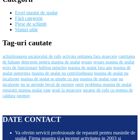
Erori masini de spalat
Fără categorie
Piese de schimb
Sfaturi utile
Tag-uri cautate
achizitionarea uscatorului de rufe
activata optiunea fara stoarcere
cantitatea
de balsam
detergent pentru masina de spalat
eroare
eroare masina de spalat
erori de functionare
hublou neinchis
masina de spalat fara apa
masina de
spalat nepornita
masina de spalat nu centrifugheaza
masina de spalat nu
incalzeste
masina de spalat se umple cu apa
masina de spalat vase
nu
incalzeste
nu se aprinde becul de pornire
oprit
problema masina de spalat
reparatii masina spalat vase
uruit la stoarcere
uscator de rufe cu pompa de
caldura
zgomot
DATE CONTACT
Va oferim servicii profesionale de reparatii pentru masinile de
spalat. Firma noastra si-a inceput activitatea in 2003 si