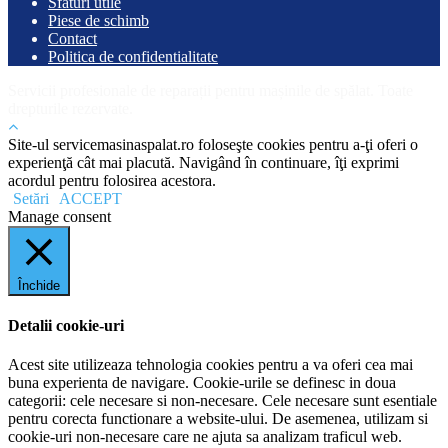
Sfaturi utile
Piese de schimb
Contact
Politica de confidentialitate
Servicii profesionale de reparații pentru mașinile de spălat. Toate
drepturile rezervate.
Site-ul servicemasinaspalat.ro foloseşte cookies pentru a-ţi oferi o
experienţă cât mai placută. Navigând în continuare, îţi exprimi
acordul pentru folosirea acestora.
Setări
ACCEPT
Manage consent
Închide
Detalii cookie-uri
Acest site utilizeaza tehnologia cookies pentru a va oferi cea mai
buna experienta de navigare. Cookie-urile se definesc in doua
categorii: cele necesare si non-necesare. Cele necesare sunt esentiale
pentru corecta functionare a website-ului. De asemenea, utilizam si
cookie-uri non-necesare care ne ajuta sa analizam traficul web.