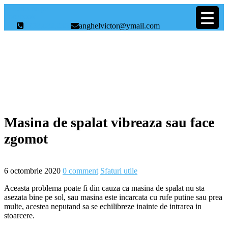
Scrie-ne pe
Facebook
0758.082.235
anghelvictor@ymail.com
Sfaturi utile
Masina de spalat vibreaza sau face
zgomot
6 octombrie 2020
0 comment
Sfaturi utile
Aceasta problema poate fi din cauza ca masina de spalat nu sta
asezata bine pe sol, sau masina este incarcata cu rufe putine sau prea
multe, acestea neputand sa se echilibreze inainte de intrarea in
stoarcere.