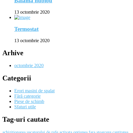
Balama hublou
13 octombrie 2020
Termostat
13 octombrie 2020
Arhive
octombrie 2020
Categorii
Erori masini de spalat
Fără categorie
Piese de schimb
Sfaturi utile
Tag-uri cautate
achizitionarea uscatorului de rufe
activata optiunea fara stoarcere
cantitatea