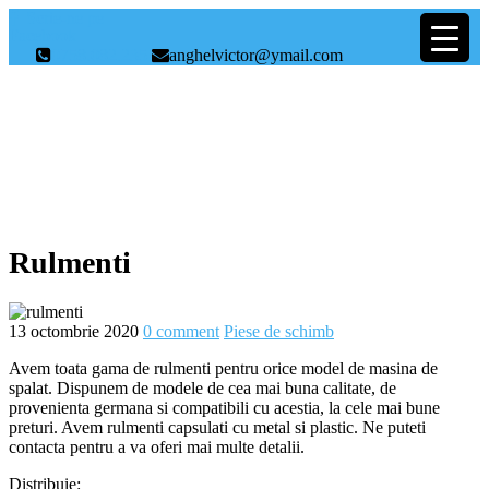
Scrie-ne pe
Facebook
0758.082.235
anghelvictor@ymail.com
Piese de schimb
Rulmenti
13 octombrie 2020
0 comment
Piese de schimb
Avem toata gama de rulmenti pentru orice model de masina de
spalat. Dispunem de modele de cea mai buna calitate, de
provenienta germana si compatibili cu acestia, la cele mai bune
preturi. Avem rulmenti capsulati cu metal si plastic. Ne puteti
contacta pentru a va oferi mai multe detalii.
Distribuie: