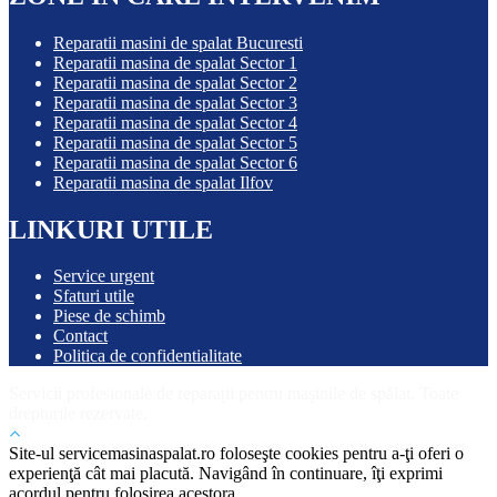
Reparatii masini de spalat Bucuresti
Reparatii masina de spalat Sector 1
Reparatii masina de spalat Sector 2
Reparatii masina de spalat Sector 3
Reparatii masina de spalat Sector 4
Reparatii masina de spalat Sector 5
Reparatii masina de spalat Sector 6
Reparatii masina de spalat Ilfov
LINKURI UTILE
Service urgent
Sfaturi utile
Piese de schimb
Contact
Politica de confidentialitate
Servicii profesionale de reparații pentru mașinile de spălat. Toate
drepturile rezervate.
Site-ul servicemasinaspalat.ro foloseşte cookies pentru a-ţi oferi o
experienţă cât mai placută. Navigând în continuare, îţi exprimi
acordul pentru folosirea acestora.