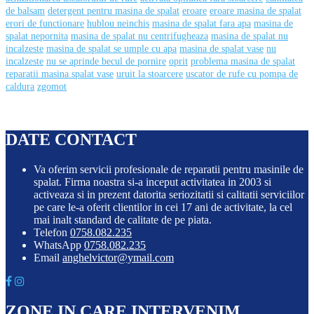
de balsam
detergent pentru masina de spalat
eroare
eroare masina de spalat
erori de functionare
hublou neinchis
masina de spalat fara apa
masina de
spalat nepornita
masina de spalat nu centrifugheaza
masina de spalat nu
incalzeste
masina de spalat se umple cu apa
masina de spalat vase
nu
incalzeste
nu se aprinde becul de pornire
oprit
problema masina de spalat
reparatii masina spalat vase
uruit la stoarcere
uscator de rufe cu pompa de
caldura
zgomot
DATE CONTACT
Va oferim servicii profesionale de reparatii pentru masinile de
spalat. Firma noastra si-a inceput activitatea in 2003 si
activeaza si in prezent datorita seriozitatii si calitatii serviciilor
pe care le-a oferit clientilor in cei 17 ani de activitate, la cel
mai inalt standard de calitate de pe piata.
Telefon
0758.082.235
WhatsApp
0758.082.235
Email
anghelvictor@ymail.com
ZONE IN CARE INTERVENIM