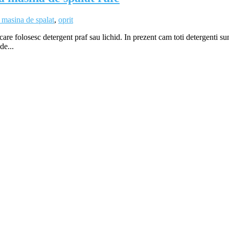
 masina de spalat
,
oprit
care folosesc detergent praf sau lichid. In prezent cam toti detergenti sunt 
de...