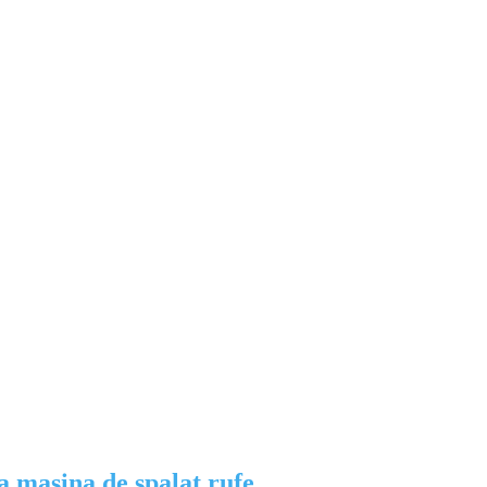
lsam
la masina de spalat rufe