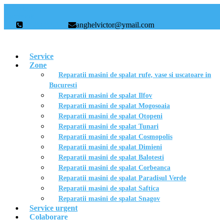
Scrie-ne pe
Facebook
0758.082.235
anghelvictor@ymail.com
Service
Zone
Reparatii masini de spalat rufe, vase si uscatoare in
Bucuresti
Reparatii masini de spalat Ilfov
Reparatii masini de spalat Mogosoaia
Reparatii masini de spalat Otopeni
Reparatii masini de spalat Tunari
Reparatii masini de spalat Cosmopolis
Reparatii masini de spalat Dimieni
Reparatii masini de spalat Balotesti
Reparatii masini de spalat Corbeanca
Reparatii masini de spalat Paradisul Verde
Reparatii masini de spalat Saftica
Reparatii masini de spalat Snagov
Service urgent
Colaborare