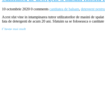
10 octombrie 2020
0 comments
cantitatea de balsam
,
detergent pentru
Acest sfat vine in intampinarea tutror utilizatorilor de masini de spalat 
fata de detergenti de acum 20 ani. Sfatuim sa se foloseasca o cantitate 
Citeste mai mult
Cele mai recente articole
Filtru deparazitare retea
13 octombrie 2020
Rulmenti
13 octombrie 2020