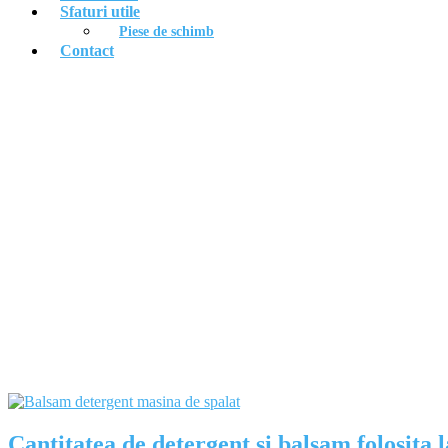
Sfaturi utile
Piese de schimb
Contact
Etichetă:
cantitatea de ba
Cantitatea de detergent si balsam folosita 