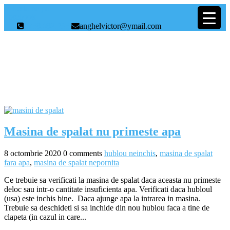
Scrie-ne pe
Facebook
0758.082.235
anghelvictor@ymail.com
Etichetă:
hublou neinchis
Masina de spalat nu primeste apa
8 octombrie 2020
0 comments
hublou neinchis
,
masina de spalat
fara apa
,
masina de spalat nepornita
Ce trebuie sa verificati la masina de spalat daca aceasta nu primeste
deloc sau intr-o cantitate insuficienta apa. Verificati daca hubloul
(usa) este inchis bine. Daca ajunge apa la intrarea in masina.
Trebuie sa deschideti si sa inchide din nou hublou faca a tine de
clapeta (in cazul in care...