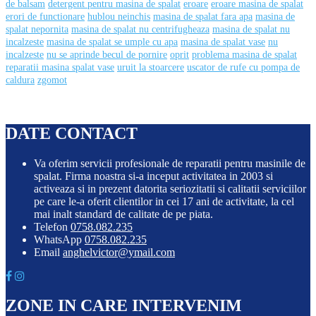
de balsam
detergent pentru masina de spalat
eroare
eroare masina de spalat
erori de functionare
hublou neinchis
masina de spalat fara apa
masina de
spalat nepornita
masina de spalat nu centrifugheaza
masina de spalat nu
incalzeste
masina de spalat se umple cu apa
masina de spalat vase
nu
incalzeste
nu se aprinde becul de pornire
oprit
problema masina de spalat
reparatii masina spalat vase
uruit la stoarcere
uscator de rufe cu pompa de
caldura
zgomot
DATE CONTACT
Va oferim servicii profesionale de reparatii pentru masinile de
spalat. Firma noastra si-a inceput activitatea in 2003 si
activeaza si in prezent datorita seriozitatii si calitatii serviciilor
pe care le-a oferit clientilor in cei 17 ani de activitate, la cel
mai inalt standard de calitate de pe piata.
Telefon
0758.082.235
WhatsApp
0758.082.235
Email
anghelvictor@ymail.com
ZONE IN CARE INTERVENIM