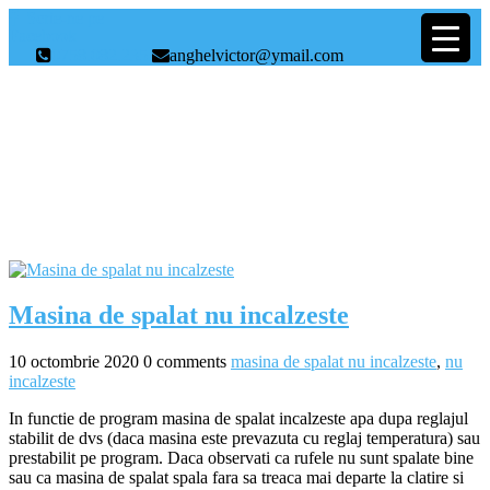
Scrie-ne pe
Facebook
0758.082.235
anghelvictor@ymail.com
Etichetă:
masina de spalat nu
incalzeste
Masina de spalat nu incalzeste
10 octombrie 2020
0 comments
masina de spalat nu incalzeste
,
nu
incalzeste
In functie de program masina de spalat incalzeste apa dupa reglajul
stabilit de dvs (daca masina este prevazuta cu reglaj temperatura) sau
prestabilit pe program. Daca observati ca rufele nu sunt spalate bine
sau ca masina de spalat spala fara sa treaca mai departe la clatire si