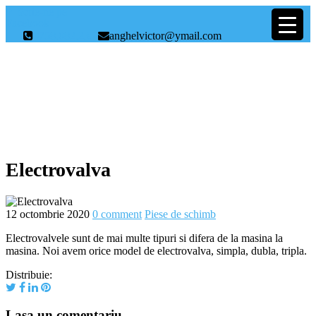
Scrie-ne pe
Facebook
0758.082.235
anghelvictor@ymail.com
Piese de schimb
Electrovalva
12 octombrie 2020
0 comment
Piese de schimb
Electrovalvele sunt de mai multe tipuri si difera de la masina la
masina. Noi avem orice model de electrovalva, simpla, dubla, tripla.
Distribuie:
Lasa un comentariu