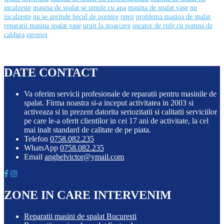
incalzeste
masina de spalat se umple cu apa
masina de spalat vase
nu
incalzeste
nu se aprinde becul de pornire
oprit
problema masina de spalat
reparatii masina spalat vase
uruit la stoarcere
uscator de rufe cu pompa de
caldura
zgomot
DATE CONTACT
Va oferim servicii profesionale de reparatii pentru masinile de
spalat. Firma noastra si-a inceput activitatea in 2003 si
activeaza si in prezent datorita seriozitatii si calitatii serviciilor
pe care le-a oferit clientilor in cei 17 ani de activitate, la cel
mai inalt standard de calitate de pe piata.
Telefon
0758.082.235
WhatsApp
0758.082.235
Email
anghelvictor@ymail.com
ZONE IN CARE INTERVENIM
Reparatii masini de spalat Bucuresti