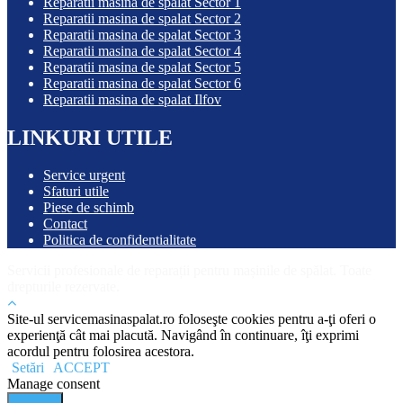
Reparatii masina de spalat Sector 1
Reparatii masina de spalat Sector 2
Reparatii masina de spalat Sector 3
Reparatii masina de spalat Sector 4
Reparatii masina de spalat Sector 5
Reparatii masina de spalat Sector 6
Reparatii masina de spalat Ilfov
LINKURI UTILE
Service urgent
Sfaturi utile
Piese de schimb
Contact
Politica de confidentialitate
Servicii profesionale de reparații pentru mașinile de spălat. Toate
drepturile rezervate.
Site-ul servicemasinaspalat.ro foloseşte cookies pentru a-ţi oferi o
experienţă cât mai placută. Navigând în continuare, îţi exprimi
acordul pentru folosirea acestora.
Setări
ACCEPT
Manage consent