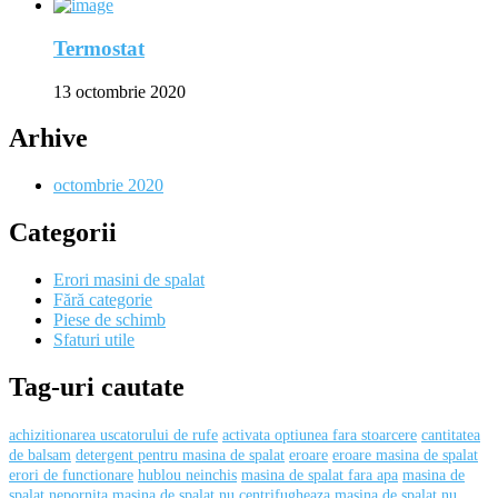
Termostat
13 octombrie 2020
Arhive
octombrie 2020
Categorii
Erori masini de spalat
Fără categorie
Piese de schimb
Sfaturi utile
Tag-uri cautate
achizitionarea uscatorului de rufe
activata optiunea fara stoarcere
cantitatea
de balsam
detergent pentru masina de spalat
eroare
eroare masina de spalat
erori de functionare
hublou neinchis
masina de spalat fara apa
masina de
spalat nepornita
masina de spalat nu centrifugheaza
masina de spalat nu